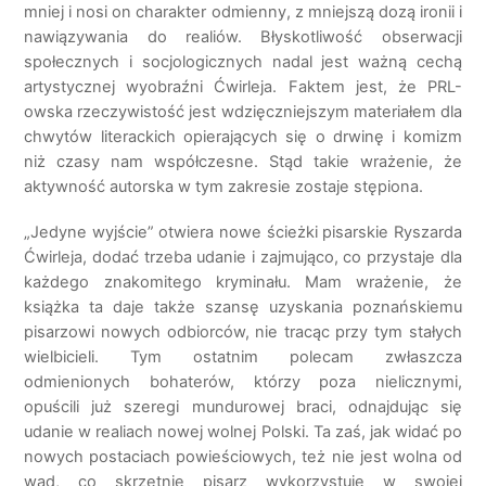
mniej i nosi on charakter odmienny, z mniejszą dozą ironii i
nawiązywania do realiów. Błyskotliwość obserwacji
społecznych i socjologicznych nadal jest ważną cechą
artystycznej wyobraźni Ćwirleja. Faktem jest, że PRL-
owska rzeczywistość jest wdzięczniejszym materiałem dla
chwytów literackich opierających się o drwinę i komizm
niż czasy nam współczesne. Stąd takie wrażenie, że
aktywność autorska w tym zakresie zostaje stępiona.
„Jedyne wyjście” otwiera nowe ścieżki pisarskie Ryszarda
Ćwirleja, dodać trzeba udanie i zajmująco, co przystaje dla
każdego znakomitego kryminału. Mam wrażenie, że
książka ta daje także szansę uzyskania poznańskiemu
pisarzowi nowych odbiorców, nie tracąc przy tym stałych
wielbicieli. Tym ostatnim polecam zwłaszcza
odmienionych bohaterów, którzy poza nielicznymi,
opuścili już szeregi mundurowej braci, odnajdując się
udanie w realiach nowej wolnej Polski. Ta zaś, jak widać po
nowych postaciach powieściowych, też nie jest wolna od
wad, co skrzętnie pisarz wykorzystuje w swojej