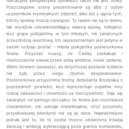
Narracyjna perspektywa opowieści także nie jest nowa.
Poszczególne sceny prezentowane są albo z optyki
uczestników kryminalnych zdarzeń, albo też z ujęcia tych,
którzy sprawę muszą rozwiązać. Ty razem nie są to dawni,
tak wyraźnie odzwierciedlający własną epokę, milicjanci,
lecz grupa policjantów, w tym młodych, nie zarażonych
przeszłością resortową. Ich reprezentantem jest jedyna w
swoim rodzaju postać – młoda policjantka posterunkowa
Aneta. Przyznać muszę, że Ćwirlej zaskakuje i
równocześnie stawia przed sobą ambitne, nowe zadanie.
Warto bowiem zauważyć, że dotychczas postacie kobiece
nie były przez niego zbytnio eksploatowane.
Posterunkowa przypomina trochę debiutanta Brodziaka z
poprzednich powieści, lecz reprezentuje zupełnie inny
rodzaj ciekawości i otwartości na rzeczywistość. Daje się
zauważyć od samego początku, że Aneta jest mocniejsza
charakterem, nie odstaje intelektualnie, choć przymioty
przysłowiowej blondynki nie są jej obce. Najważniejsze
jednak jest to, że to osoba mocno obdarzona intuicją
śledczą i ambicją wykraczającą poza granice komisariatu,