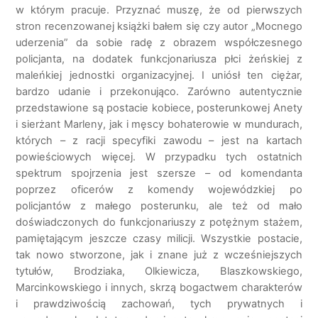
w którym pracuje. Przyznać muszę, że od pierwszych
stron recenzowanej książki bałem się czy autor „Mocnego
uderzenia” da sobie radę z obrazem współczesnego
policjanta, na dodatek funkcjonariusza płci żeńskiej z
maleńkiej jednostki organizacyjnej. I uniósł ten ciężar,
bardzo udanie i przekonująco. Zarówno autentycznie
przedstawione są postacie kobiece, posterunkowej Anety
i sierżant Marleny, jak i męscy bohaterowie w mundurach,
których – z racji specyfiki zawodu – jest na kartach
powieściowych więcej. W przypadku tych ostatnich
spektrum spojrzenia jest szersze – od komendanta
poprzez oficerów z komendy wojewódzkiej po
policjantów z małego posterunku, ale też od mało
doświadczonych do funkcjonariuszy z potężnym stażem,
pamiętającym jeszcze czasy milicji. Wszystkie postacie,
tak nowo stworzone, jak i znane już z wcześniejszych
tytułów, Brodziaka, Olkiewicza, Blaszkowskiego,
Marcinkowskiego i innych, skrzą bogactwem charakterów
i prawdziwością zachowań, tych prywatnych i