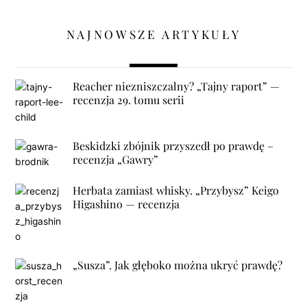
NAJNOWSZE ARTYKUŁY
Reacher niezniszczalny? „Tajny raport” —
recenzja 29. tomu serii
Beskidzki zbójnik przyszedł po prawdę –
recenzja „Gawry”
Herbata zamiast whisky. „Przybysz” Keigo
Higashino — recenzja
„Susza”. Jak głęboko można ukryć prawdę?