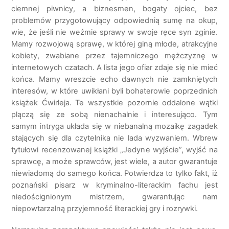
ciemnej piwnicy, a biznesmen, bogaty ojciec, bez
problemów przygotowujący odpowiednią sumę na okup,
wie, że jeśli nie weźmie sprawy w swoje ręce syn zginie.
Mamy rozwojową sprawę, w której giną młode, atrakcyjne
kobiety, zwabiane przez tajemniczego mężczyznę w
internetowych czatach. A lista jego ofiar zdaje się nie mieć
końca. Mamy wreszcie echo dawnych nie zamkniętych
interesów, w które uwikłani byli bohaterowie poprzednich
książek Ćwirleja. Te wszystkie pozornie oddalone wątki
plączą się ze sobą nienachalnie i interesująco. Tym
samym intryga układa się w niebanalną mozaikę zagadek
stających się dla czytelnika nie lada wyzwaniem. Wbrew
tytułowi recenzowanej książki „Jedyne wyjście”, wyjść na
sprawcę, a może sprawców, jest wiele, a autor gwarantuje
niewiadomą do samego końca. Potwierdza to tylko fakt, iż
poznański pisarz w kryminalno-literackim fachu jest
niedoścignionym mistrzem, gwarantując nam
niepowtarzalną przyjemność literackiej gry i rozrywki.