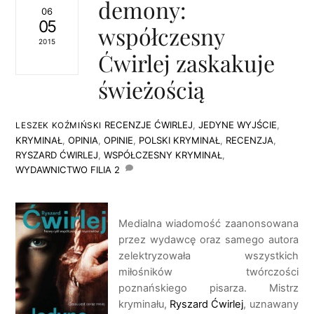
demony:
06
05
współczesny
2015
Ćwirlej zaskakuje
świeżością
RECENZJE
ĆWIRLEJ
,
JEDYNE WYJŚCIE
,
LESZEK KOŹMIŃSKI
KRYMINAŁ
,
OPINIA
,
OPINIE
,
POLSKI KRYMINAŁ
,
RECENZJA
,
RYSZARD ĆWIRLEJ
,
WSPÓŁCZESNY KRYMINAŁ
,
WYDAWNICTWO FILIA
2
Medialna wiadomość zaanonsowana
przez wydawcę oraz samego autora
zelektryzowała wszystkich
miłośników twórczości
poznańskiego pisarza. Mistrz
kryminału,
Ryszard Ćwirlej
, uznawany