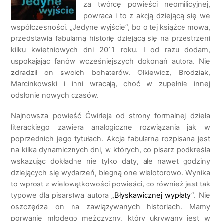
za twórcę powieści neomilicyjnej,
powraca i to z akcją dziejącą się we
współczesności. „Jedyne wyjście”, bo o tej książce mowa,
przedstawia fabularną historię dziejącą się na przestrzeni
kilku kwietniowych dni 2011 roku. I od razu dodam,
uspokajając fanów wcześniejszych dokonań autora. Nie
zdradził on swoich bohaterów. Olkiewicz, Brodziak,
Marcinkowski i inni wracają, choć w zupełnie innej
odsłonie nowych czasów.
Najnowsza powieść Ćwirleja od strony formalnej dzieła
literackiego zawiera analogiczne rozwiązania jak w
poprzednich jego tytułach. Akcja fabularna rozpisana jest
na kilka dynamicznych dni, w których, co pisarz podkreśla
wskazując dokładne nie tylko daty, ale nawet godziny
dziejących się wydarzeń, biegną one wielotorowo. Wynika
to wprost z wielowątkowości powieści, co również jest tak
typowe dla pisarstwa autora „
Błyskawicznej wypłaty
”. Nie
oszczędza on na zawiązywanych historiach. Mamy
porwanie młodego mężczyzny, który ukrywany jest w