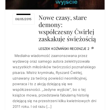
Nowe czasy, stare
06/05/2015
demony:
współczesny Ćwirlej
zaskakuje świeżością
LESZEK KOŹMIŃSKI
RECENZJE
2
Medialna wiadomość zaanonsowana przez
wydawcę oraz samego autora zelektryzowała
wszystkich miłośników twórczości poznańskiego
pisarza. Mistrz kryminału, Ryszard Ćwirlej,
uznawany za twórcę powieści neomilicyjnej,
powraca i to z akcją dziejącą się we
współczesności. „Jedyne wyjście”, bo o tej
książce mowa, przedstawia fabularną historię
dziejącą się na przestrzeni kilku kwietniowych dni
2011 roku. I od razu […]