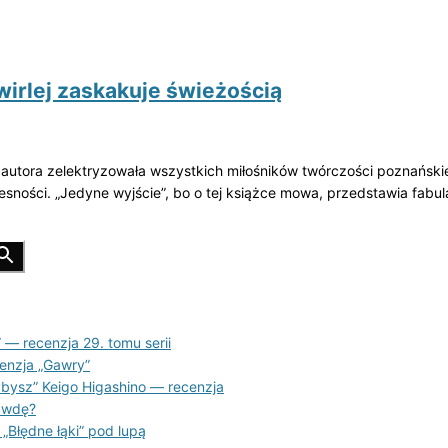
irlej zaskakuje świeżością
ra zelektryzowała wszystkich miłośników twórczości poznańskiego
esności. „Jedyne wyjście”, bo o tej książce mowa, przedstawia fabula
 — recenzja 29. tomu serii
cenzja „Gawry”
ybysz” Keigo Higashino — recenzja
awdę?
 „Błędne łąki” pod lupą