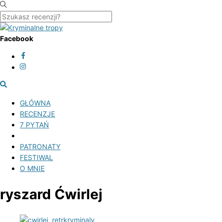
Skip
to
content
Menu
Facebook
Szukasz
recenzji?
GŁÓWNA
RECENZJE
7 PYTAŃ
PATRONATY
FESTIWAL
O MNIE
Close
ryszard Ćwirlej
Menu