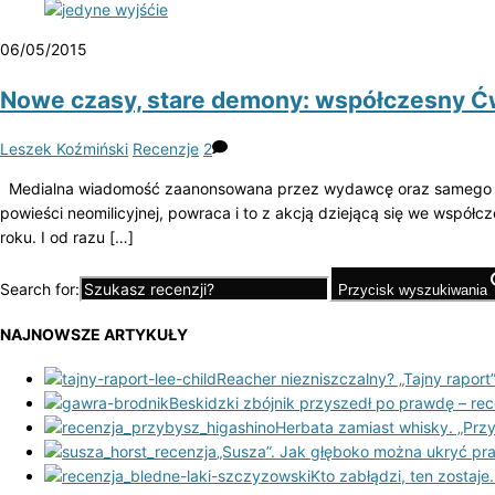
06/05/2015
Nowe czasy, stare demony: współczesny Ćw
Leszek Koźmiński
Recenzje
2
Medialna wiadomość zaanonsowana przez wydawcę oraz samego auto
powieści neomilicyjnej, powraca i to z akcją dziejącą się we współcz
roku. I od razu […]
Search for:
Przycisk wyszukiwania
NAJNOWSZE ARTYKUŁY
Reacher niezniszczalny? „Tajny raport”
Beskidzki zbójnik przyszedł po prawdę – re
Herbata zamiast whisky. „Prz
„Susza”. Jak głęboko można ukryć pr
Kto zabłądzi, ten zostaje.