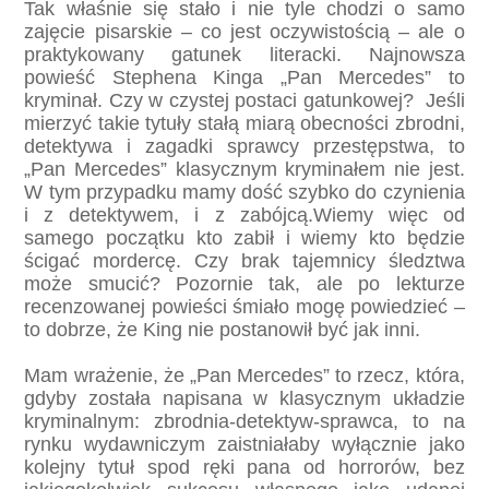
Tak właśnie się stało i nie tyle chodzi o samo
zajęcie pisarskie – co jest oczywistością – ale o
praktykowany gatunek literacki. Najnowsza
powieść Stephena Kinga „Pan Mercedes” to
kryminał. Czy w czystej postaci gatunkowej? Jeśli
mierzyć takie tytuły stałą miarą obecności zbrodni,
detektywa i zagadki sprawcy przestępstwa, to
„Pan Mercedes” klasycznym kryminałem nie jest.
W tym przypadku mamy dość szybko do czynienia
i z detektywem, i z zabójcą.Wiemy więc od
samego początku kto zabił i wiemy kto będzie
ścigać mordercę. Czy brak tajemnicy śledztwa
może smucić? Pozornie tak, ale po lekturze
recenzowanej powieści śmiało mogę powiedzieć –
to dobrze, że King nie postanowił być jak inni.
Mam wrażenie, że „Pan Mercedes” to rzecz, która,
gdyby została napisana w klasycznym układzie
kryminalnym: zbrodnia-detektyw-sprawca, to na
rynku wydawniczym zaistniałaby wyłącznie jako
kolejny tytuł spod ręki pana od horrorów, bez