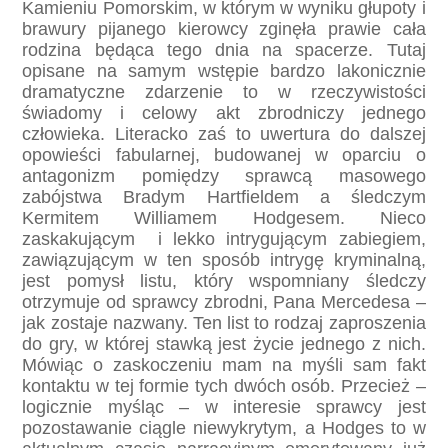
Kamieniu Pomorskim, w którym w wyniku głupoty i
brawury pijanego kierowcy zginęła prawie cała
rodzina będąca tego dnia na spacerze. Tutaj
opisane na samym wstępie bardzo lakonicznie
dramatyczne zdarzenie to w rzeczywistości
świadomy i celowy akt zbrodniczy jednego
człowieka. Literacko zaś to uwertura do dalszej
opowieści fabularnej, budowanej w oparciu o
antagonizm pomiędzy sprawcą masowego
zabójstwa Bradym Hartfieldem a śledczym
Kermitem Williamem Hodgesem. Nieco
zaskakującym i lekko intrygującym zabiegiem,
zawiązującym w ten sposób intrygę kryminalną,
jest pomysł listu, który wspomniany śledczy
otrzymuje od sprawcy zbrodni, Pana Mercedesa –
jak zostaje nazwany. Ten list to rodzaj zaproszenia
do gry, w której stawką jest życie jednego z nich.
Mówiąc o zaskoczeniu mam na myśli sam fakt
kontaktu w tej formie tych dwóch osób. Przecież –
logicznie myśląc – w interesie sprawcy jest
pozostawanie ciągle niewykrytym, a Hodges to w