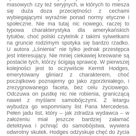
masowych czy też seryjnych, w których to miesza
się duża doza przeciętności z cechami
wybiegającymi wyraźnie ponad normy etyczne i
społeczne. Nie ma tutaj nic nowego, raczej to
typowa charakterystyka dla amerykańskich
tytułów, choć polski czytelnik z takimi sylwetkami
na gruncie rodzimym spotyka się bardzo rzadko.
U autora „Lśnienia” nie tylko jednak przestępca
jest interesujący. Nie mniej ciekawiej kreowane są
postacie tych, którzy ścigają sprawcę. W pierwszej
kolejności jest to oczywiście Kermit Hodges,
emerytowany gliniarz z charakterem, choć
początkowo poznajemy go jako zgorzkniałego, i
zrezygnowanego faceta, bez celu życiowego.
Odczuwa on pustkę nic nie robienia, graniczącą
nawet z myślami samobójczymi. Z letargu
wybudza go wspomniany list Pana Mercedesa.
Pełen jadu list, który – jak zdradza wydawca – w
założeniu miał jeszcze bardziej załamać
detektywa i pchnąć do samobójstwa, wywiera
odwrotny skutek. Hodges odzyskuje chęć do życia