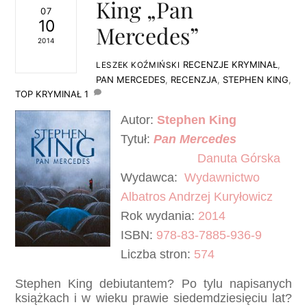
King „Pan
07
10
Mercedes”
2014
RECENZJE
KRYMINAŁ
,
LESZEK KOŹMIŃSKI
PAN MERCEDES
,
RECENZJA
,
STEPHEN KING
,
TOP KRYMINAŁ
1
Autor:
Stephen King
Tytuł:
Pan Mercedes
Tłumaczenie:
Danuta Górska
Wydawca:
Wydawnictwo
Albatros Andrzej Kuryłowicz
Rok wydania:
201
4
ISBN:
978-83-
7885
-936-9
Liczba stron:
574
Stephen King debiutantem? Po tylu napisanych
książkach i w wieku prawie siedemdziesięciu lat?