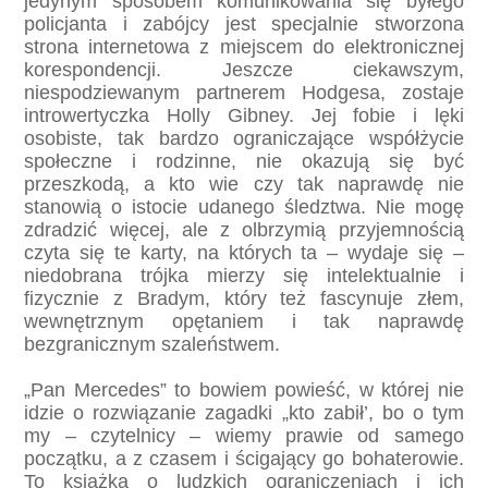
jedynym sposobem komunikowania się byłego
policjanta i zabójcy jest specjalnie stworzona
strona internetowa z miejscem do elektronicznej
korespondencji. Jeszcze ciekawszym,
niespodziewanym partnerem Hodgesa, zostaje
introwertyczka Holly Gibney. Jej fobie i lęki
osobiste, tak bardzo ograniczające współżycie
społeczne i rodzinne, nie okazują się być
przeszkodą, a kto wie czy tak naprawdę nie
stanowią o istocie udanego śledztwa. Nie mogę
zdradzić więcej, ale z olbrzymią przyjemnością
czyta się te karty, na których ta – wydaje się –
niedobrana trójka mierzy się intelektualnie i
fizycznie z Bradym, który też fascynuje złem,
wewnętrznym opętaniem i tak naprawdę
bezgranicznym szaleństwem.
„Pan Mercedes” to bowiem powieść, w której nie
idzie o rozwiązanie zagadki „kto zabił’, bo o tym
my – czytelnicy – wiemy prawie od samego
początku, a z czasem i ścigający go bohaterowie.
To książka o ludzkich ograniczeniach i ich