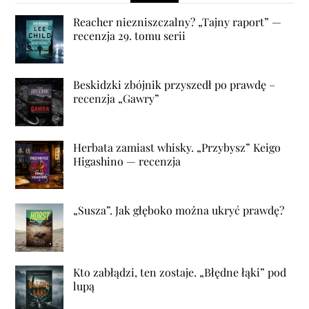
Reacher niezniszczalny? „Tajny raport” —
recenzja 29. tomu serii
Beskidzki zbójnik przyszedł po prawdę –
recenzja „Gawry”
Herbata zamiast whisky. „Przybysz” Keigo
Higashino — recenzja
„Susza”. Jak głęboko można ukryć prawdę?
Kto zabłądzi, ten zostaje. „Błędne łąki” pod
lupą