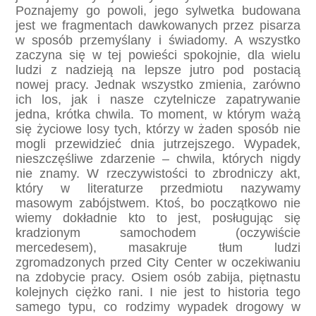
Poznajemy go powoli, jego sylwetka budowana
jest we fragmentach dawkowanych przez pisarza
w sposób przemyślany i świadomy. A wszystko
zaczyna się w tej powieści spokojnie, dla wielu
ludzi z nadzieją na lepsze jutro pod postacią
nowej pracy. Jednak wszystko zmienia, zarówno
ich los, jak i nasze czytelnicze zapatrywanie
jedna, krótka chwila. To moment, w którym ważą
się życiowe losy tych, którzy w żaden sposób nie
mogli przewidzieć dnia jutrzejszego. Wypadek,
nieszczęśliwe zdarzenie – chwila, których nigdy
nie znamy. W rzeczywistości to zbrodniczy akt,
który w literaturze przedmiotu nazywamy
masowym zabójstwem. Ktoś, bo początkowo nie
wiemy dokładnie kto to jest, posługując się
kradzionym samochodem (oczywiście
mercedesem), masakruje tłum ludzi
zgromadzonych przed City Center w oczekiwaniu
na zdobycie pracy. Osiem osób zabija, piętnastu
kolejnych ciężko rani. I nie jest to historia tego
samego typu, co rodzimy wypadek drogowy w