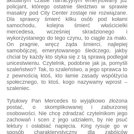
aktualnym czasie narracyjnym emerytowany już
policjant, którego ostatnie śledztwo w sprawie
masakry pod City Center zostaje nie rozwiązane.
Dla sprawcy śmierć kilku osób pod kołami
samochodu, kolejna śmierć właścicielki
mercedesa, wcześniej skradzionego i
wykorzystanego do tego czynu, to ciągle za mało.
On pragnie, wręcz żąda śmierci, najlepiej
samobójczej, emerytowanego śledczego, jakby
chciał by każdy kto styka się z tą sprawą podlegał
unicestwieniu. Czytelnik, podobnie jak ja, pomyśli
szaleństwo? Tak, to szaleństwo, a jego sprawca to
z pewnością ktoś, kto łamie zasady współżycia
społecznego, to ktoś, kogo nazywamy wprost –
szaleniec.
Tytułowy Pan Mercedes to wyjątkowo złożona
postać, o skomplikowanej i zaburzonej
osobowości. Nie chcę zdradzać czytelnikom jego
zachowań i scen z jego udziałem, by nie psuć
lektury i osłabiać napięcia. King rysuje go w
sposób charakterystyczny dla zabójców