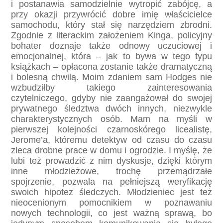
i postanawia samodzielnie wytropić zabójcę, a
przy okazji przywrócić dobre imię właścicielce
samochodu, który stał się narzędziem zbrodni.
Zgodnie z literackim założeniem Kinga, policyjny
bohater doznaje także odnowy uczuciowej i
emocjonalnej, która – jak to bywa w tego typu
książkach – opłacona zostanie także dramatyczną
i bolesną chwilą. Moim zdaniem sam Hodges nie
wzbudziłby takiego zainteresowania
czytelniczego, gdyby nie zaangażował do swojej
prywatnego śledztwa dwóch innych, niezwykle
charakterystycznych osób. Mam na myśli w
pierwszej kolejności czarnoskórego licealistę,
Jerome’a, któremu detektyw od czasu do czasu
zleca drobne prace w domu i ogrodzie. I myślę, że
lubi też prowadzić z nim dyskusje, dzięki którym
inne młodzieżowe, trochę przemądrzałe
spojrzenie, pozwala na pełniejszą weryfikację
swoich hipotez śledczych. Młodzieniec jest też
nieocenionym pomocnikiem w poznawaniu
nowych technologii, co jest ważną sprawą, bo