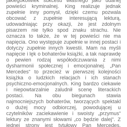
jakiegokolwiek sukcesu własnego jako udanej
powieści kryminalnej. King realizuje jednak
zupełnie inny pomysł, dzięki czemu pozwala
obcować z zupełnie interesującą lekturą,
udowadniając przy okazji, że jest zdolnym
pisarzem nie tylko spod znaku strachu. Nie
oznacza to także, że w tej powieści nie ma
napięcia. Ono występuje zupełnie w innej postaci i
dotyczy zupełnie innych kwestii. Mam na myśli
napięcie i lęk o bohaterów książki, a tak naprawdę
o pewien rodzaj współodczuwania z nimi
dysharmonii społecznej i emocjonalnej. „Pan
Mercedes” to przecież w pierwszej kolejności
książka o ludzkich relacjach i ich stanach
psychiczno-emocjonalnych. King bardzo ciekawie
i niepowtarzalnie zaludnił scenę literackich
postaci. Na obu biegunach stawia
najmocniejszych bohaterów, tworzących spektakl
o dużej mocy odbiorczej, powodującej u
czytelników zaciekawienie i swoisty „przymus”
lektury ze znanymi słowami „co będzie dalej”. Z
jednej strony jest tytułowy Pan Mercedes.