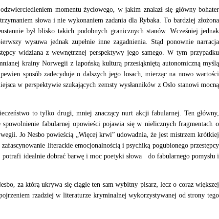
t odzwierciedleniem momentu życiowego, w jakim znalazł się główny bohater
dotrzymaniem słowa i nie wykonaniem zadania dla Rybaka. To bardziej złożona
ustannie był blisko takich podobnych granicznych stanów. Wcześniej jednak
ierwszy wysuwa jednak zupełnie inne zagadnienia. Stąd ponownie narracja
zestępcy widziana z wewnętrznej perspektywy jego samego. W tym przypadku
nianej krainy Norwegii z lapońską kulturą przesiąkniętą autonomiczną myślą
w pewien sposób zadecyduje o dalszych jego losach, mierząc na nowo wartości
ę miejsca w perspektywie szukających zemsty wysłanników z Oslo stanowi mocną
zeństwo to tylko drugi, mniej znaczący nurt akcji fabularnej. Ten główny,
powolnienie fabularnej opowieści pojawia się w nielicznych fragmentach o
wegii. Jo Nesbo powieścią „Więcej krwi” udowadnia, że jest mistrzem krótkiej
 zafascynowanie literackie emocjonalnością i psychiką pogubionego przestępcy
i, potrafi idealnie dobrać barwę i moc poetyki słowa do fabularnego pomysłu i
o, za którą ukrywa się ciągle ten sam wybitny pisarz, lecz o coraz większej
spojrzeniem rzadziej w literaturze kryminalnej wykorzystywanej od strony tego