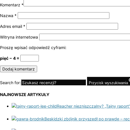
Komentarz
*
Nazwa
*
Adres email
*
Witryna internetowa
Proszę wpisać odpowiedź cyframi:
pięć − 4 =
Search for:
Przycisk wyszukiwania
NAJNOWSZE ARTYKUŁY
Reacher niezniszczalny? „Tajny raport”
Beskidzki zbójnik przyszedł po prawdę – re