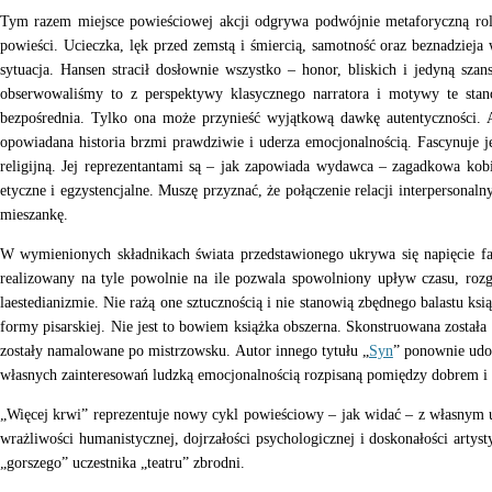
Tym razem miejsce powieściowej akcji odgrywa podwójnie metaforyczną rolę.
powieści. Ucieczka, lęk przed zemstą i śmiercią, samotność oraz beznadziej
sytuacja. Hansen stracił dosłownie wszystko – honor, bliskich i jedyną sz
obserwowaliśmy to z perspektywy klasycznego narratora i motywy te stano
bezpośrednia. Tylko ona może przynieść wyjątkową dawkę autentyczności. 
opowiadana historia brzmi prawdziwie i uderza emocjonalnością. Fascynuje 
religijną. Jej reprezentantami są – jak zapowiada wydawca – zagadkowa kobi
etyczne i egzystencjalne. Muszę przyznać, że połączenie relacji interperson
mieszankę.
W wymienionych składnikach świata przedstawionego ukrywa się napięcie fab
realizowany na tyle powolnie na ile pozwala spowolniony upływ czasu, ro
laestedianizmie. Nie rażą one sztucznością i nie stanowią zbędnego balastu k
formy pisarskiej. Nie jest to bowiem książka obszerna. Skonstruowana została
zostały namalowane po mistrzowsku. Autor innego tytułu „
Syn
” ponownie udow
własnych zainteresowań ludzką emocjonalnością rozpisaną pomiędzy dobrem i
„Więcej krwi” reprezentuje nowy cykl powieściowy – jak widać – z własnym u
wrażliwości humanistycznej, dojrzałości psychologicznej i doskonałości artys
„gorszego” uczestnika „teatru” zbrodni.