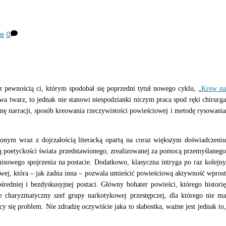
ie
0
 z pewnością ci, którym spodobał się poprzedni tytuł nowego cyklu, „
Krew n
a twarz, to jednak nie stanowi niespodzianki niczym praca spod ręki chirurga
mę narracji, sposób kreowania rzeczywistości powieściowej i metodę rysowania
m wraz z dojrzałością literacką opartą na coraz większym doświadczeniu
ą poetyckości świata przedstawionego, zrealizowanej za pomocą przemyślaneg
isowego spojrzenia na postacie. Dodatkowo, klasyczna intryga po raz kolejny
owej, która – jak żadna inna – pozwala umieścić powieściową aktywność wprost
redniej i bezdyskusyjnej postaci. Główny bohater powieści, którego historię
 charyzmatyczny szef grupy narkotykowej przestępczej, dla którego nie ma
y się problem. Nie zdradzę oczywiście jaka to słabostka, ważne jest jednak to,