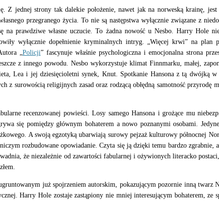
 Z jednej strony tak dalekie położenie, nawet jak na norweską krainę, jes
a własnego przegranego życia. To nie są następstwa wyłącznie związane z nie
ansę na prawdziwe własne uczucie. To żadna nowość u Nesbo. Harry Hole nie
wiły wyłącznie dopełnienie kryminalnych intryg. „Więcej krwi” na plan p
Autora „
Policji
” fascynuje właśnie psychologiczna i emocjonalna strona pr
jeszcze z innego powodu. Nesbo wykorzystuje klimat Finnmarku, małej, zapom
eta, Lea i jej dziesięcioletni synek, Knut. Spotkanie Hansona z tą dwójką 
alnych z surowością religijnych zasad oraz rodzącą obłędną samotność przyrod
ularne recenzowanej powieści. Losy samego Hansona i grożące mu niebezpiec
zgrywa się pomiędzy głównym bohaterem a nowo poznanymi osobami. Jedyne s
siążkowego. A swoją egzotyką ubarwiają surowy pejzaż kulturowy północnej Nor
 niczym rozbudowane opowiadanie. Czyta się ją dzięki temu bardzo zgrabnie, a
adnia, że niezależnie od zawartości fabularnej i ożywionych literacko postac
 złem.
gruntowanym już spojrzeniem autorskim, pokazującym pozornie inną twarz Nesb
tycznej. Harry Hole zostaje zastąpiony nie mniej interesującym bohaterem, ze 