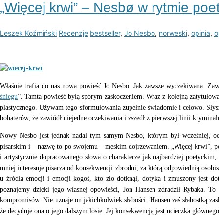
„Więcej krwi” – Nesbø w rytmie poe
Leszek Koźmiński
Recenzje
bestseller
,
Jo Nesbo
,
norweski
,
opinia
,
o
Właśnie trafia do nas nowa powieść Jo Nesbo. Jak zawsze wyczekiwana. Zawiod
śniegu
”. Tamta powieść byłą sporym zaskoczeniem. Wraz z kolejną zatytułowa
plastycznego. Używam tego sformułowania zupełnie świadomie i celowo. Słysza
bohaterów, że zawiódł niejedne oczekiwania i zszedł z pierwszej linii krymina
Nowy Nesbo jest jednak nadal tym samym Nesbo, którym był wcześniej, od
pisarskim i – nazwę to po swojemu – męskim dojrzewaniem. „Więcej krwi”, po
i artystycznie dopracowanego słowa o charakterze jak najbardziej poetyckim,
mniej interesuje pisarza od konsekwencji zbrodni, za którą odpowiednią osobi
u źródła emocji i emocji kogoś, kto zło dotknął, dotyka i zmuszony jest do
poznajemy dzięki jego własnej opowieści, Jon Hansen zdradził Rybaka. To 
kompromisów. Nie uznaje on jakichkolwiek słabości. Hansen zaś słabostką zaska
że decyduje ona o jego dalszym losie. Jej konsekwencją jest ucieczka główneg