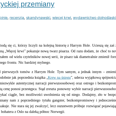
tyckiej przemiany
pinie
,
recenzja
,
skandynawski
,
więcej krwi
,
wydawnictwo dolnośląsk
ą się ci, którzy liczyli na kolejną historię z Harrym Hole. Ucieszą się zaś
ną „Więcej krwi” pokazuje nową twarz pisarza. Od razu dodam, że choć to now
łem od wielu czytelników nowej serii, że pisarz tak diametralnie zmienił for
lnego frontu. Nic bardziej mylnego.
 pierwszych tomów z Harrym Hole. Tym samym, a jednak innym – zmieniony
dobnie jak poprzednia książka „
Krew na śniegu
”, uderza wyjątkową spójności
 niezwykle autentycznej narracji pierwszoosobowej oraz ostrego i bezkomprom
stą cenę ponosi przestępca. Stąd zreszta ponowny wybór narracji pierwszoosob
tykać ciągle, bez możliwości uwolnienia się od niego. Dodajmy, zło w bezpoś
znany nam z poprzedniego tytułu gangster, bezkompromisowy i jednocześnie
kuje. Nie stara się jej zwalczyć, lecz oszustwem próbuje rozwiązać pojawiając
o bohatera z Oslo na daleką północ Norwegii.