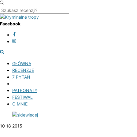
Skip
to
content
Menu
Facebook
Szukasz
recenzji?
GŁÓWNA
RECENZJE
7 PYTAŃ
PATRONATY
FESTIWAL
O MNIE
Close
Menu
10
18
2015