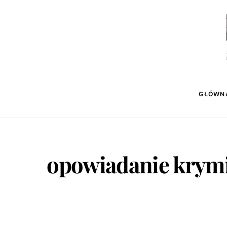
Skip
to
content
GŁÓWN
opowiadanie krym