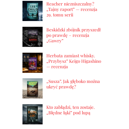
Reacher niezniszczalny?
„Tajny raport” — recenzja
29. tomu serii
Beskidzki zbójnik przyszedł
po prawdę – recenzja
„Gawry”
Herbata zamiast whisky.
„Przybysz” Keigo Higashino
— recenzja
„Susza”. Jak głęboko można
ukryć prawdę?
Kto zabłądzi, ten zostaje.
„Błędne łąki” pod lupą