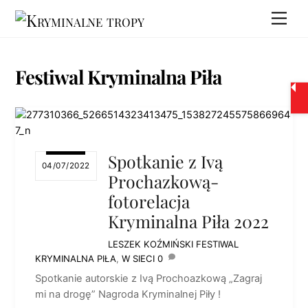
Skip
Men
to
content
Festiwal Kryminalna Piła
Spotkanie z Ivą
04/07/2022
Prochazkową-
fotorelacja
Kryminalna Piła 2022
LESZEK KOŹMIŃSKI
FESTIWAL
KRYMINALNA PIŁA
,
W SIECI
0
Spotkanie autorskie z Ivą Prochoazkową „Zagraj
mi na drogę” Nagroda Kryminalnej Piły !