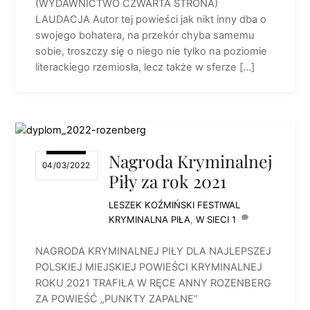
(WYDAWNICTWO CZWARTA STRONA)
LAUDACJA Autor tej powieści jak nikt inny dba o
swojego bohatera, na przekór chyba samemu
sobie, troszczy się o niego nie tylko na poziomie
literackiego rzemiosła, lecz także w sferze […]
Nagroda Kryminalnej
04/03/2022
Piły za rok 2021
LESZEK KOŹMIŃSKI
FESTIWAL
KRYMINALNA PIŁA
,
W SIECI
1
NAGRODA KRYMINALNEJ PIŁY DLA NAJLEPSZEJ
POLSKIEJ MIEJSKIEJ POWIEŚCI KRYMINALNEJ
ROKU 2021 TRAFIŁA W RĘCE ANNY ROZENBERG
ZA POWIEŚĆ „PUNKTY ZAPALNE”