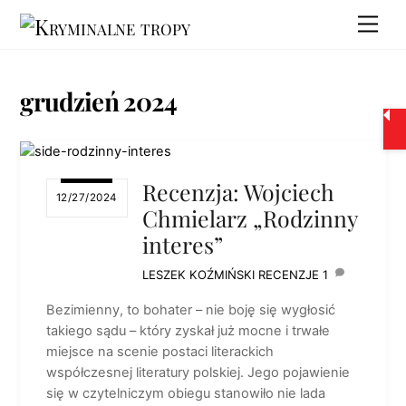
Skip
Men
to
content
grudzień 2024
Recenzja: Wojciech
12/27/2024
Chmielarz „Rodzinny
interes”
LESZEK KOŹMIŃSKI
RECENZJE
1
Bezimienny, to bohater – nie boję się wygłosić
takiego sądu – który zyskał już mocne i trwałe
miejsce na scenie postaci literackich
współczesnej literatury polskiej. Jego pojawienie
się w czytelniczym obiegu stanowiło nie lada