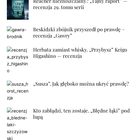
Reacher niezniszczalny? „Tajny raport” —
recenzja 29. tomu serii
Beskidzki zbójnik przyszedł po prawdę –
recenzja „Gawry”
Herbata zamiast whisky. „Przybysz” Keigo
Higashino — recenzja
„Susza”. Jak głęboko można ukryć prawdę?
Kto zabłądzi, ten zostaje. „Błędne łąki” pod
lupą