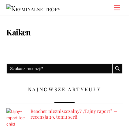
Skip
Men
to
content
Kaiken
PRZYCISK W
Search
for:
NAJNOWSZE ARTYKUŁY
Reacher niezniszczalny? „Tajny raport” —
recenzja 29. tomu serii