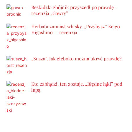
Beskidzki zbójnik przyszedł po prawdę –
recenzja „Gawry”
Herbata zamiast whisky. „Przybysz” Keigo
Higashino — recenzja
„Susza”. Jak głęboko można ukryć prawdę?
Kto zabłądzi, ten zostaje. „Błędne łąki” pod
lupą