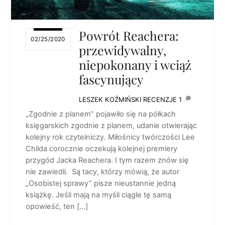
Powrót Reachera:
02/25/2020
przewidywalny,
niepokonany i wciąż
fascynujący
LESZEK KOŹMIŃSKI
RECENZJE
1
„Zgodnie z planem” pojawiło się na półkach
księgarskich zgodnie z planem, udanie otwierając
kolejny rok czytelniczy. Miłośnicy twórczości Lee
Childa corocznie oczekują kolejnej premiery
przygód Jacka Reachera. I tym razem znów się
nie zawiedli. Są tacy, którzy mówią, że autor
„Osobistej sprawy” pisze nieustannie jedną
książkę. Jeśli mają na myśli ciągle tę samą
opowieść, ten […]